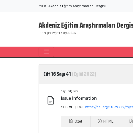
MJER - Akdeniz Eğitim Araştırmaları Dergisi
Akdeniz Eğitim Araştırmaları Dergis
ISSN (Print):
1309-0682
-
Cilt 16 Sayı 41
(Eylül 2022)
Sayı Bilgileri
Issue Information
ss.
i - vi
| DOI:
https://doi.org/10.29329/mje
Özet
HTML