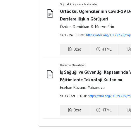
Orjinal Araştırma Makaleleri
Ortaokul Öğrencilerinin Covid-19 D
Derslere İlişkin Görüşleri
Özden Demirkan & Merve Erin
ss.
1 - 26
| DOI:
https://doi.org/10.29329/mj
Özet
HTML
Derleme Makaleleri
İş Sağlığı ve Güvenliği Kapsamında V
Eğitimlerde Teknoloji Kullanımı
Ecehan Kazancı Yabanova
ss.
27 - 39
| DOI:
https://doi.org/10.29329/m
Özet
HTML