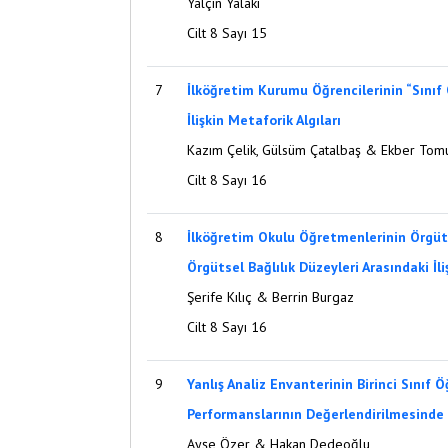
Yalçın Yalaki
Cilt 8 Sayı 15
7
İlköğretim Kurumu Öğrencilerinin “Sını
İlişkin Metaforik Algıları
Kazım Çelik, Gülsüm Çatalbaş & Ekber Tom
Cilt 8 Sayı 16
8
İlköğretim Okulu Öğretmenlerinin Örgüt
Örgütsel Bağlılık Düzeyleri Arasındaki İli
Şerife Kılıç & Berrin Burgaz
Cilt 8 Sayı 16
9
Yanlış Analiz Envanterinin Birinci Sınıf 
Performanslarının Değerlendirilmesinde
Ayşe Özer & Hakan Dedeoğlu