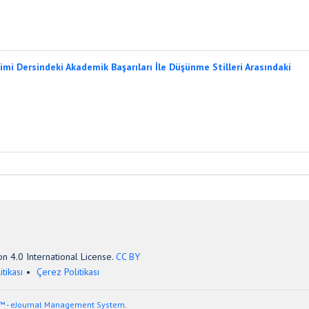
i Dersindeki Akademik Başarıları İle Düşünme Stilleri Arasındaki
n 4.0 International License.
CC BY
itikası
Çerez Politikası
 - eJournal Management System
.