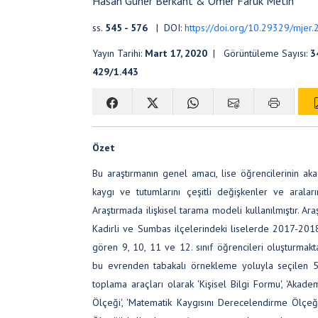
Hasan Güner Berkant & Ömer Faruk Metin
ss.
545 - 576
| DOI:
https://doi.org/10.29329/mjer
Yayın Tarihi:
Mart 17, 2020
| Görüntüleme Sayısı:
3
429/1.443
Özet
Bu araştırmanın genel amacı, lise öğrencilerinin ak
kaygı ve tutumlarını çeşitli değişkenler ve araları
Araştırmada ilişkisel tarama modeli kullanılmıştır. Ar
Kadirli ve Sumbas ilçelerindeki liselerde 2017-201
gören 9, 10, 11 ve 12. sınıf öğrencileri oluşturmakta
bu evrenden tabakalı örnekleme yoluyla seçilen 58
toplama araçları olarak 'Kişisel Bilgi Formu', 'Aka
Ölçeği', 'Matematik Kaygısını Derecelendirme Ölçe