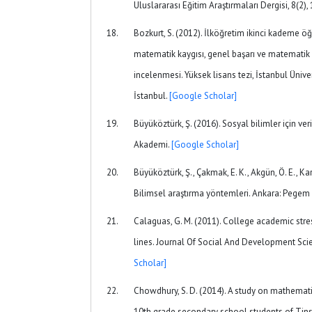
Uluslararası Eğitim Araştırmaları Dergisi, 8(2),
Bozkurt, S. (2012). İlköğretim ikinci kademe öğ
matematik kaygısı, genel başarı ve matematik ba
incelenmesi. Yüksek lisans tezi, İstanbul Üniver
İstanbul.
[Google Scholar]
Büyüköztürk, Ş. (2016). Sosyal bilimler için ver
Akademi.
[Google Scholar]
Büyüköztürk, Ş., Çakmak, E. K., Akgün, Ö. E., Kar
Bilimsel araştırma yöntemleri. Ankara: Pege
Calaguas, G. M. (2011). College academic stre
lines. Journal Of Social And Development Scie
Scholar]
Chowdhury, S. D. (2014). A study on mathemat
10th grade secondary school students of Tinsuk