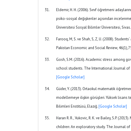
Eldemir, H. H. (2006). Sınıf öğretmeni adayları
psiko-sosyal değişkenler açısından incelenmes
Üniversitesi Sosyal Bilimler Üniversitesi, Sivas
Farooq, M, S. ve Shah, S, Z, U. (2008). Student
Pakistan Economic and Social Review, 46(1),7
Gosh, S.M. (2016). Academic stress among go
school students. The International Journal of
[Google Scholar]
Güder, Y. (2013). Ortaokul matematik öğretme
modellemeye ilişkin görüşleri. Yüksek lisans tez
Bilimleri Enstitüsü, Elazığ.
[Google Scholar]
Hararı R. R., Vukovic, R. K. ve Bailey, S.P. (201
children: An exploratory study. The Journal of