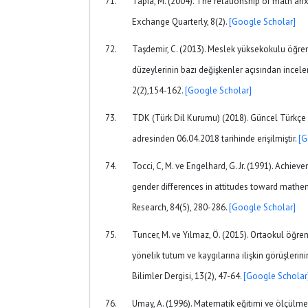
Tapia, M. (2004). The relationship of math an
Exchange Quarterly, 8(2).
[Google Scholar]
Taşdemir, C. (2013). Meslek yüksekokulu öğren
düzeylerinin bazı değişkenler açısından incele
2(2),154-162.
[Google Scholar]
TDK (Türk Dil Kurumu) (2018). Güncel Türkçe 
adresinden 06.04.2018 tarihinde erişilmiştir.
[G
Tocci, C, M. ve Engelhard, G. Jr. (1991). Achiev
gender differences in attitudes toward mathem
Research, 84(5), 280-286.
[Google Scholar]
Tuncer, M. ve Yılmaz, Ö. (2015). Ortaokul öğre
yönelik tutum ve kaygılarına ilişkin görüşlerin
Bilimler Dergisi, 13(2), 47-64.
[Google Scholar
Umay, A. (1996). Matematik eğitimi ve ölçülmes