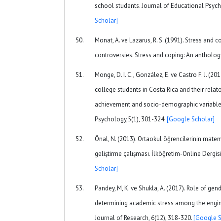
school students. Journal of Educational Psych
Scholar]
Monat, A. ve Lazarus, R. S. (1991). Stress and 
controversies. Stress and coping: An anthology
Monge, D. I. C., González, E. ve Castro F. J. (2
college students in Costa Rica and their rela
achievement and socio-demographic variables
Psychology,5(1), 301-324.
[Google Scholar]
Önal, N. (2013). Ortaokul öğrencilerinin mate
geliştirme çalışması. İlköğretim-Online Dergisi
Scholar]
Pandey, M, K. ve Shukla, A. (2017). Role of gen
determining academic stress among the engine
Journal of Research, 6(12), 318-320.
[Google S