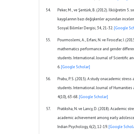
Peker, M., ve Şentürk, B. (2012). İlköğretim 5. 
kaygılarının bazı değişkenler açısından incele
Sosyal Bilimler Dergisi, 34, 21-32.
[Google Sch
Pourmoslemi, A., Erfani, N. ve Firoozfar, I. (20
mathematics performance and gender differ
students. International Journal of Scientific an
6.
[Google Scholar]
Prabu, P. S. (2015). A study onacademic stres
students. International Journal of Humanities 
4(10), 63-68.
[Google Scholar]
Pratiksha, N. ve Lancy, D. (2018). Academic str
academic achievement among early adolescent
Indian Psychology, 6(2), 12-19.
[Google Schola