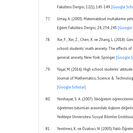
Fakültesi Dergisi, 12(1), 145-149.
[Google Scho
Umay, A. (2003). Matematiksel muhakeme yeten
Eğitim Fakültesi Dergisi, 24, 234-243.
[Google 
Xie, F., Xin, Z., Chen, X. ve Zhang, L. (2018). G
school students’ math anxiety: The effects of 
general anxiety. New York: Springer.
[Google S
Yaşar, M. (2016). High school students' attitu
Journal of Mathematics, Science & Technology
[Google Scholar]
Yenihayat, S. A. (2007). İlköğretim öğrencilerin
öğretmen tutumları arasındaki ilişkinin değerle
Yeditepe Üniversitesi Sosyal Bilimler Enstitüsü
Yenilmez, K. ve Özabacı, N. (2003).Yatılı Öğre