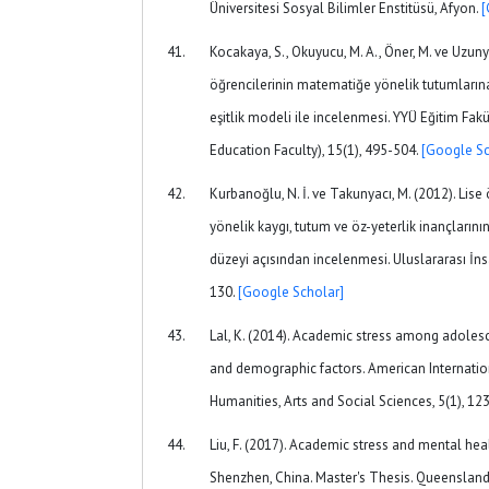
Üniversitesi Sosyal Bilimler Enstitüsü, Afyon.
[
Kocakaya, S., Okuyucu, M. A., Öner, M. ve Uzuny
öğrencilerinin matematiğe yönelik tutumlarına
eşitlik modeli ile incelenmesi. YYÜ Eğitim Fakü
Education Faculty), 15(1), 495-504.
[Google Sc
Kurbanoğlu, N. İ. ve Takunyacı, M. (2012). Lis
yönelik kaygı, tutum ve öz-yeterlik inançlarının 
düzeyi açısından incelenmesi. Uluslararası İnsa
130.
[Google Scholar]
Lal, K. (2014). Academic stress among adolesce
and demographic factors. American Internation
Humanities, Arts and Social Sciences, 5(1), 12
Liu, F. (2017). Academic stress and mental he
Shenzhen, China. Master's Thesis. Queensland