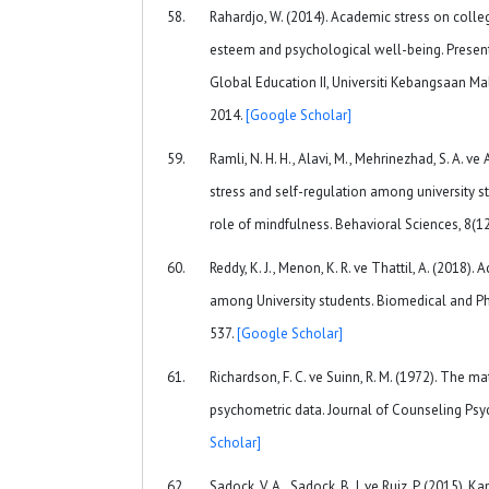
Rahardjo, W. (2014). Academic stress on colleg
esteem and psychological well-being. Present
Global Education II, Universiti Kebangsaan Ma
2014.
[Google Scholar]
Ramli, N. H. H., Alavi, M., Mehrinezhad, S. A. v
stress and self-regulation among university s
role of mindfulness. Behavioral Sciences, 8(12
Reddy, K. J., Menon, K. R. ve Thattil, A. (2018).
among University students. Biomedical and Ph
537.
[Google Scholar]
Richardson, F. C. ve Suinn, R. M. (1972). The m
psychometric data. Journal of Counseling Psy
Scholar]
Sadock, V. A., Sadock, B. J. ve Ruiz, P. (2015).