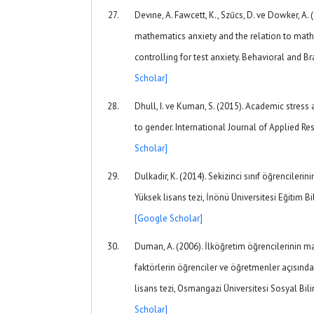
Devıne, A. Fawcett, K., Szűcs, D. ve Dowker, A.
mathematics anxiety and the relation to mat
controlling for test anxiety. Behavioral and Br
Scholar]
Dhull, I. ve Kumarı, S. (2015). Academic stres
to gender. International Journal of Applied Re
Scholar]
Dulkadir, K. (2014). Sekizinci sınıf öğrencilerin
Yüksek lisans tezi, İnönü Üniversitesi Eğitim Bi
[Google Scholar]
Duman, A. (2006). İlköğretim öğrencilerinin ma
faktörlerin öğrenciler ve öğretmenler açısınd
lisans tezi, Osmangazi Üniversitesi Sosyal Bili
Scholar]