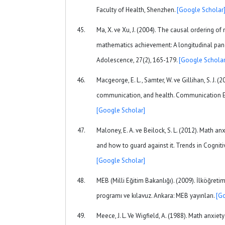
Faculty of Health, Shenzhen.
[Google Scholar
Ma, X. ve Xu, J. (2004). The causal ordering o
mathematics achievement: A longitudinal pane
Adolescence, 27(2), 165-179.
[Google Scholar
Macgeorge, E. L., Samter, W. ve Gillihan, S. J. 
communication, and health. Communication Ed
[Google Scholar]
Maloney, E. A. ve Beilock, S. L. (2012). Math an
and how to guard against it. Trends in Cogniti
[Google Scholar]
MEB (Milli Eğitim Bakanlığı). (2009). İlköğret
programı ve kılavuz. Ankara: MEB yayınları.
[G
Meece, J. L. Ve Wigfield, A. (1988). Math anxi