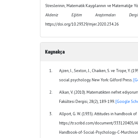
Streslerinin, Matematik Kaygılarının ve Matematiğe Yö
Akdeniz Eğitim Araştırmaları Dergis
https://doi.org/10.29329/mjer.2020.234.26
Kaynakça
Ajzen, I., Sexton, J., Chaiken, S. ve Trope, Y. (
social psychology. New York: Gilford Press.
[G
Alkan, V. (2010). Matematikten nefret ediyoru
Fakültesi Dergisi, 28(2), 189-199.
[Google Scho
Allport, G. W. (1935). Attitudes in handbook of
https://tr.scribd.com/document/333120405/A
Handbook-of-Social-Psychology-C-Murchiso