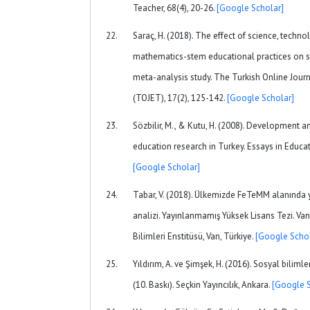
Teacher, 68(4), 20-26.
[Google Scholar]
Saraç, H. (2018). The effect of science, techn
mathematics-stem educational practices on s
meta-analysis study. The Turkish Online Jour
(TOJET), 17(2), 125-142.
[Google Scholar]
Sözbilir, M., & Kutu, H. (2008). Development a
education research in Turkey. Essays in Educati
[Google Scholar]
Tabar, V. (2018). Ülkemizde FeTeMM alanında y
analizi. Yayınlanmamış Yüksek Lisans Tezi. Van
Bilimleri Enstitüsü, Van, Türkiye.
[Google Schol
Yıldırım, A. ve Şimşek, H. (2016). Sosyal biliml
(10. Baskı). Seçkin Yayıncılık, Ankara.
[Google S