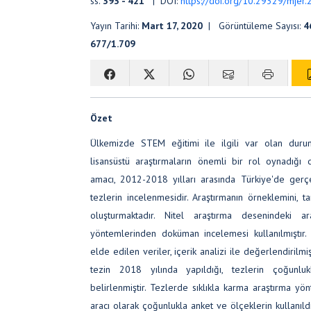
ss.
393 - 421
| DOI:
https://doi.org/10.29329/mjer
Yayın Tarihi:
Mart 17, 2020
| Görüntüleme Sayısı:
4
677/1.709
Özet
Ülkemizde STEM eğitimi ile ilgili var olan duru
lisansüstü araştırmaların önemli bir rol oynadığı 
amacı, 2012-2018 yılları arasında Türkiye'de gerç
tezlerin incelenmesidir. Araştırmanın örneklemini, 
oluşturmaktadır. Nitel araştırma desenindeki a
yöntemlerinden doküman incelemesi kullanılmıştır. 
elde edilen veriler, içerik analizi ile değerlendirilm
tezin 2018 yılında yapıldığı, tezlerin çoğunlu
belirlenmiştir. Tezlerde sıklıkla karma araştırma yön
aracı olarak çoğunlukla anket ve ölçeklerin kullanıldığ