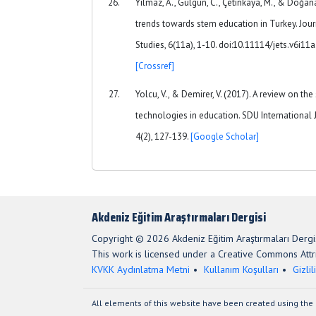
Yılmaz, A., Gülgün, C., Çetinkaya, M., & Doğana
trends towards stem education in Turkey. Jour
Studies, 6(11a), 1-10. doi:10.11114/jets.v6i11
[Crossref]
Yolcu, V., & Demirer, V. (2017). A review on th
technologies in education. SDU International 
4(2), 127-139.
[Google Scholar]
Akdeniz Eğitim Araştırmaları Dergisi
Copyright © 2026 Akdeniz Eğitim Araştırmaları Dergis
This work is licensed under a Creative Commons Attri
KVKK Aydınlatma Metni
Kullanım Koşulları
Gizlil
All elements of this website have been created using the