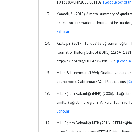
10.13189/ujer.2018.061102.
[Google Scholar]
Kanadlı, S. (2018). A meta-summary of qualit
education. International Journal of Instruction
Scholar]
Kızılay, E. (2017). Türkiye’de öğretmen eğitim
Journal of History School (JOHS), 11(34), 1221
http://dx.doi.org/10.14225/Joh1163.
[Google 
Miles & Huberman (1994). Qualitative data an
sourcebook. California: SAGE Publications.
[G
Milli Eğitim Bakanlığı (MEB) (2006). İlköğretim f
sınıflar) öğretim programı, Ankara: Talim ve T
Scholar]
Milli Eğitim Bakanlığı MEB (2016). STEM eğitim
http://yegitek.meb.gov.tr/STEM_Egitimi_Raporu.