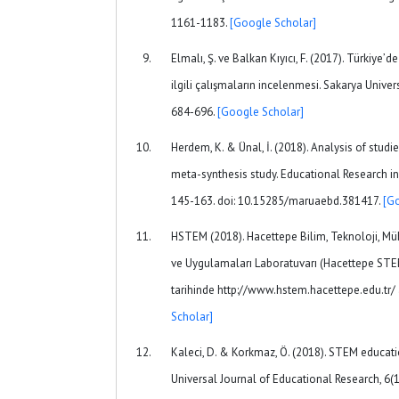
1161-1183.
[Google Scholar]
Elmalı, Ş. ve Balkan Kıyıcı, F. (2017). Türkiye’
ilgili çalışmaların incelenmesi. Sakarya Univers
684-696.
[Google Scholar]
Herdem, K. & Ünal, İ. (2018). Analysis of stud
meta-synthesis study. Educational Research in 
145-163. doi: 10.15285/maruaebd.381417.
[G
HSTEM (2018). Hacettepe Bilim, Teknoloji, Mü
ve Uygulamaları Laboratuvarı (Hacettepe STE
tarihinde http://www.hstem.hacettepe.edu.tr/ a
Scholar]
Kaleci, D. & Korkmaz, Ö. (2018). STEM educati
Universal Journal of Educational Research, 6(1