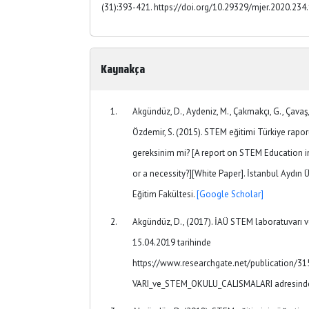
(31):393-421. https://doi.org/10.29329/mjer.2020.234
Kaynakça
Akgündüz, D., Aydeniz, M., Çakmakçı, G., Çavaş, B
Özdemir, S. (2015). STEM eğitimi Türkiye rap
gereksinim mi? [A report on STEM Education i
or a necessity?][White Paper]. İstanbul Aydın 
Eğitim Fakültesi.
[Google Scholar]
Akgündüz, D., (2017). İAÜ STEM laboratuvarı 
15.04.2019 tarihinde
https://www.researchgate.net/publication
VARI_ve_STEM_OKULU_CALISMALARI adresinden 