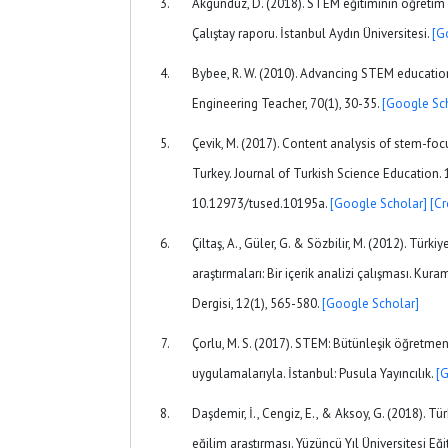
Akgündüz, D. (2018). STEM eğitiminin öğreti
Çalıştay raporu. İstanbul Aydın Üniversitesi.
[G
Bybee, R. W. (2010). Advancing STEM educatio
Engineering Teacher, 70(1), 30-35.
[Google Sc
Çevik, M. (2017). Content analysis of stem-fo
Turkey. Journal of Turkish Science Education. 1
10.12973/tused.10195a.
[Google Scholar]
[Cr
Çiltaş, A., Güler, G. & Sözbilir, M. (2012). Türk
araştırmaları: Bir içerik analizi çalışması. Ku
Dergisi, 12(1), 565-580.
[Google Scholar]
Çorlu, M. S. (2017). STEM: Bütünleşik öğretme
uygulamalarıyla. İstanbul: Pusula Yayıncılık.
[
Daşdemir, İ., Cengiz, E., & Aksoy, G. (2018). 
eğilim araştırması. Yüzüncü Yıl Üniversitesi Eği