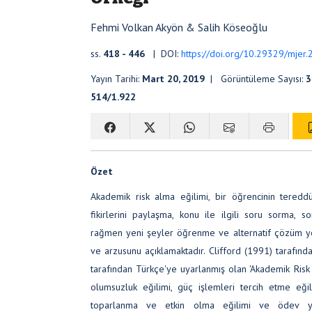
Fehmi Volkan Akyön & Salih Köseoğlu
ss.
418 - 446
| DOI:
https://doi.org/10.29329/mjer
Yayın Tarihi:
Mart 20, 2019
| Görüntüleme Sayısı:
3
514/1.922
Özet
Akademik risk alma eğilimi, bir öğrencinin teredd
fikirlerini paylaşma, konu ile ilgili soru sorma, 
rağmen yeni şeyler öğrenme ve alternatif çözüm yo
ve arzusunu açıklamaktadır. Clifford (1991) tarafınd
tarafından Türkçe'ye uyarlanmış olan 'Akademik Risk A
olumsuzluk eğilimi, güç işlemleri tercih etme eğili
toparlanma ve etkin olma eğilimi ve ödev ya