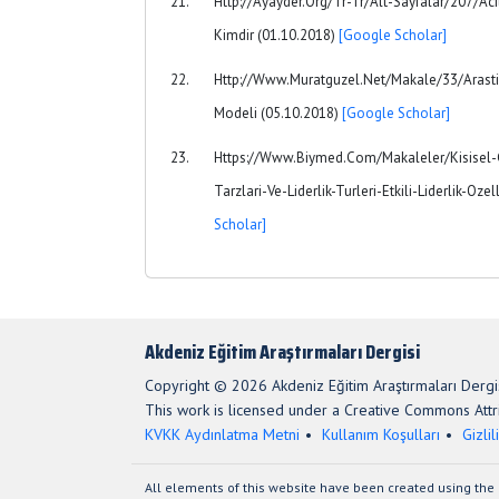
Http://Ayayder.Org/Tr-Tr/Alt-Sayfalar/207/Aci
Kimdir (01.10.2018)
[Google Scholar]
Http://Www.Muratguzel.Net/Makale/33/Arastir
Modeli (05.10.2018)
[Google Scholar]
Https://Www.Biymed.Com/Makaleler/Kisisel-Ge
Tarzlari-Ve-Liderlik-Turleri-Etkili-Liderlik-Oze
Scholar]
Akdeniz Eğitim Araştırmaları Dergisi
Copyright © 2026 Akdeniz Eğitim Araştırmaları Dergis
This work is licensed under a Creative Commons Attri
KVKK Aydınlatma Metni
Kullanım Koşulları
Gizlil
All elements of this website have been created using the