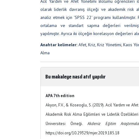
Acil Yardım ve Afet Yönetimi Bölümü öğrencileri ile
olarak liderlik davranış ölçeği ve akademik risk alm
analiz etmek için 'SPSS 22' programı kullanılmıştır. 
ortalama ve standart sapma değerleri verilmiştir
yapılmıştır. Ayrıca iki ölçeğin korelasyon değerleri alın
Anahtar kelimeler:
Afet, Kriz, Kriz Yönetimi, Kaos Yö
Alma
Bu makaleye nasıl atıf yapılır
APA 7th edition
Akyon, F.V., & Koseoglu, S. (2019). Acil Yardım ve Af
Akademik Risk Alma Eğilimleri ve Liderlik Özellikleri
Üniversitesi Örneği.
Akdeniz Eğitim Araştırmal
https://doi.org/10.29329/mjer.2019.185.18