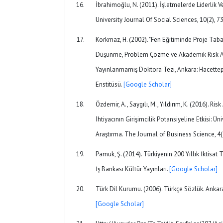
İbrahimoğlu, N. (2011). İşletmelerde Liderlik Ve
University Journal Of Social Sciences, 10(2), 7
Korkmaz, H. (2002). "Fen Eğitiminde Proje Tab
Düşünme, Problem Çözme ve Akademik Risk Alm
Yayınlanmamış Doktora Tezi, Ankara: Hacettepe
Enstitüsü.
[Google Scholar]
Özdemir, A., Saygılı, M., Yıldırım, K. (2016). R
İhtiyacının Girişimcilik Potansiyeline Etkisi: Ün
Araştırma. The Journal of Business Science, 4
Pamuk, Ş. (2014). Türkiyenin 200 Yıllık İktisat T
İş Bankası Kültür Yayınları.
[Google Scholar]
Türk Dil Kurumu. (2006). Türkçe Sözlük. Ankara
[Google Scholar]