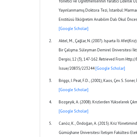
Yönetici ve Öğretmenlerinin Yaratıcı Liderlik Öz
Yayınlanmamış Doktora Tezi, İstanbul: Marmara
Enstitüsü İlköğretim Anabilim Dalı Okul Önces
[Google Scholar]
Aktel, M., Çağlar, N. (2007). Isparta İli Afet(K
Bir Çalışma. Süleyman Demirel Üniversitesi İkti
Dergisi, 12 (3), 147-162. Retrieved From Http:/
İssue/20835/223244
[Google Scholar]
Briggs, I. Peat, F.D., (2001), Kaos, Çev. S. Soner,
[Google Scholar]
Bozgeyik, A. (2008). Krizlerden Yükselerek Çıkm
[Google Scholar]
Canöz, K., Öndoğan, A. (2015). Kriz Yönetimin
Gümüşhane Üniversitesi İletişim Fakültesi Elekt