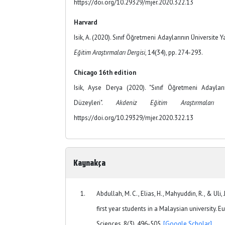
https://doi.org/10.29329/mjer.2020.322.13
Harvard
Isik, A. (2020). Sınıf Öğretmeni Adaylarının Üniversit
Eğitim Araştırmaları Dergisi
, 14(34), pp. 274-293.
Chicago 16th edition
Isik, Ayse Derya (2020). "Sınıf Öğretmeni Adayla
Düzeyleri".
Akdeniz Eğitim Araştırmaları D
https://doi.org/10.29329/mjer.2020.322.13
Kaynakça
Abdullah, M. C., Elias, H., Mahyuddin, R., & Uli
first year students in a Malaysian university. 
Sciences, 8(3), 496-505.
[Google Scholar]