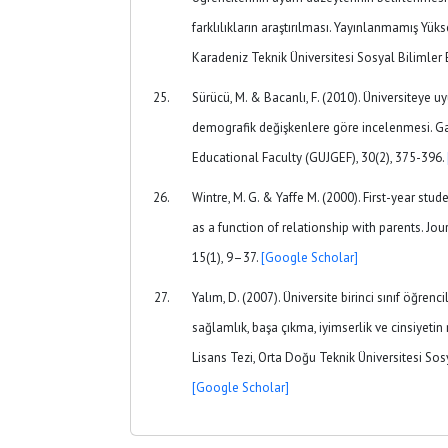
farklılıkların araştırılması. Yayınlanmamış Yük
Karadeniz Teknik Üniversitesi Sosyal Bilimler 
Sürücü, M. & Bacanlı, F. (2010). Üniversiteye u
demografik değişkenlere göre incelenmesi. Gaz
Educational Faculty (GUJGEF), 30(2), 375-396.
Wintre, M. G. & Yaffe M. (2000). First-year stud
as a function of relationship with parents. Jo
15(1), 9–37.
[Google Scholar]
Yalım, D. (2007). Üniversite birinci sınıf öğrenc
sağlamlık, başa çıkma, iyimserlik ve cinsiyeti
Lisans Tezi, Orta Doğu Teknik Üniversitesi Sosy
[Google Scholar]