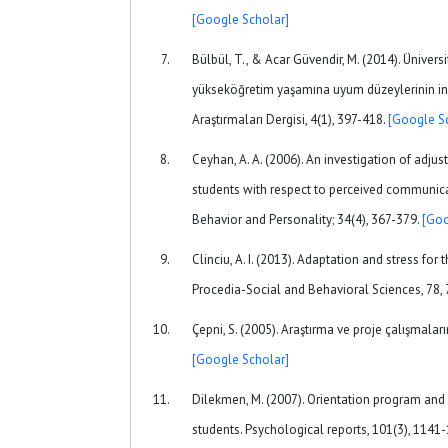
[Google Scholar]
Bülbül, T., & Acar Güvendir, M. (2014). Üniversit
yükseköğretim yaşamına uyum düzeylerinin inc
Araştırmaları Dergisi, 4(1), 397-418.
[Google S
Ceyhan, A. A. (2006). An investigation of adjus
students with respect to perceived communicat
Behavior and Personality; 34(4), 367-379.
[Goo
Clinciu, A. I. (2013). Adaptation and stress for t
Procedia-Social and Behavioral Sciences, 78,
Çepni, S. (2005). Araştırma ve proje çalışmaları
[Google Scholar]
Dilekmen, M. (2007). Orientation program and 
students. Psychological reports, 101(3), 1141