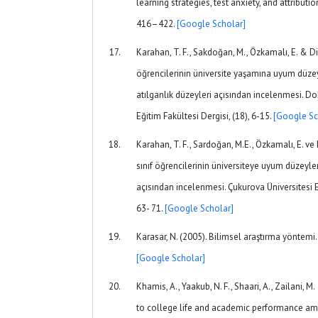
learning strategies, test anxiety, and attributi
416–422.
[Google Scholar]
Karahan, T. F., Sakdoğan, M., Özkamalı, E. & Di
öğrencilerinin üniversite yaşamına uyum düze
atılganlık düzeyleri açısından incelenmesi. Do
Eğitim Fakültesi Dergisi, (18), 6-15.
[Google Sc
Karahan, T. F., Sardoğan, M.E., Özkamalı, E. ve D
sınıf öğrencilerinin üniversiteye uyum düzeyler
açısından incelenmesi. Çukurova Üniversitesi Eğ
63- 71.
[Google Scholar]
Karasar, N. (2005). Bilimsel araştırma yöntemi
[Google Scholar]
Khamis, A., Yaakub, N. F., Shaari, A., Zailani, M
to college life and academic performance amo