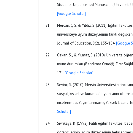
Students. Unpublished Manuscript, Universiti U
[Google Scholar]
Mercan, Ç. S. & Yıldız, S. (2011). Eğitim fakültesi
üniversiteye uyum düzeylerinin farklı değişke
Journal of Education, 8(2), 135-154.
[Google S
Özkan, S., & Yılmaz, E. (2010). Üniversite öğre
uyum durumları (Bandırma Örneği). Fırat Sağlık
171.
[Google Scholar]
Sevinç, S. (2010). Mersin Üniversitesi birinci sı
sosyal, kişisel ve kurumsal uyumlarını olumsuz
incelenmesi. Yayımlanmamış Yüksek Lisans Tezi
Scholar]
Sivrikaya, K. (1992). Fatih eğitim fakültesi be
öğrencilerinin uyum düzeylerinin belirlenmesi