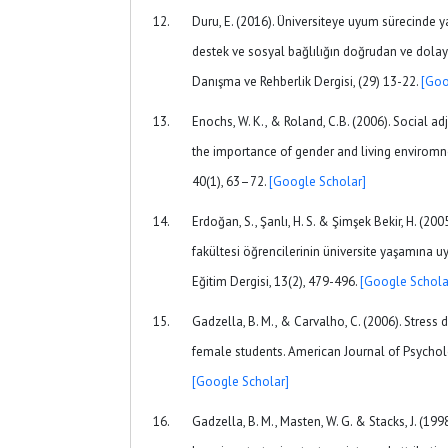
Duru, E. (2016). Üniversiteye uyum sürecinde 
destek ve sosyal bağlılığın doğrudan ve dolaylı
Danışma ve Rehberlik Dergisi, (29) 13-22.
[Goo
Enochs, W. K., & Roland, C.B. (2006). Social a
the importance of gender and living enviromne
40(1), 63–72.
[Google Scholar]
Erdoğan, S., Şanlı, H. S. & Şimşek Bekir, H. (2005
fakültesi öğrencilerinin üniversite yaşamına
Eğitim Dergisi, 13(2), 479-496.
[Google Schola
Gadzella, B. M., & Carvalho, C. (2006). Stress
female students. American Journal of Psycholo
[Google Scholar]
Gadzella, B. M., Masten, W. G. & Stacks, J. (1998