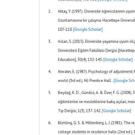
Aktaş, Y. (1997). Üniversite öğrencilerinin uyu
Uzunlamasına bir çalışma. Hacettepe Üniversites
107-110.
[Google Scholar]
Aslan, S. (2015). Üniversite yaşamına uyum ölçe
Üniversitesi Eğitim Fakültesi Dergisi [Hacettep
Education], 30(4), 132-145.
[Google Scholar]
Atwater, E. (1987). Psychology of adjustment:
world (3rd ed.). NJ: Prentice Hall..
[Google Sch
Beydağ, K. D., Gündüz, A. & Özer, F. G. (2008).
eğitimlerine ve mesleklerine bakış açıları, me
Tıp Dergisi, 1(3), 137- 142.
[Google Scholar]
Blimling, G. S. & Miltenberg, L. J. (1981). The 
college students in residence halls (2nd ed.).