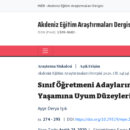
MJER - Akdeniz Eğitim Araştırmaları Dergisi
Akdeniz Eğitim Araştırmaları Dergis
ISSN (Print):
1309-0682
-
Araştırma Makalesi | Açık Erişim
Akdeniz Eğitim Araştırmaları Dergisi 2020, Clt. 14(34)
Sınıf Öğretmeni Adayları
Yaşamına Uyum Düzeyler
Ayşe Derya Işık
ss.
274 - 293
| DOI:
https://doi.org/10.29329/mjer
Yayın Tarihi:
Aralık 25, 2020
| Görüntüleme Sayısı: